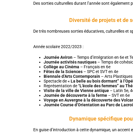
Des sorties culturelles durant l’année sont également
Diversité de projets et de s
De très nombreuses sorties éducatives, culturelles et
Année scolaire 2022/2023 :
Journée Aviron
–
Temps d’intégration en 6e et 
Journée activités nautiques
– Temps de cohési
Collège au Cinéma
– Français en 6e
Fêtes de la Sciences
– SPC et SVT en 4e
Biennale d’Arts Contemporain
– Arts Plastiques
Spectacle de
« La belle au bois dormant” à l’Op
Représentation de
“L’école des femmes” au Théât
Visite de la ville de Vienne antique
– Latin 5e, 4
Journée de découverte à la ferme
– SVT en 6e
Voyage en Auvergne à la découverte des Volca
Journée Course d’Orientation au Parc de Lacro
Dynamique spécifique pour 
En guise d’introduction à cette dynamique, un accent es