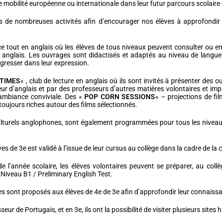
lle mobilité européenne ou internationale dans leur futur parcours scolair
de nombreuses activités afin d’encourager nos élèves à approfondir le
e tout en anglais où les élèves de tous niveaux peuvent consulter ou 
 anglais. Les ouvrages sont didactisés et adaptés au niveau de langue
rogresser dans leur expression.
TIMES
« , club de lecture en anglais où ils sont invités à présenter des o
r d’anglais et par des professeurs d’autres matières volontaires et impl
ambiance conviviale. Des «
POP CORN SESSIONS
« – projections de f
oujours riches autour des films sélectionnés.
culturels anglophones, sont également programmées pour tous les nivea
es de 3e est validé à l’issue de leur cursus au collège dans la cadre de la 
e l’année scolaire, les élèves volontaires peuvent se préparer, au collè
Niveau B1 / Preliminary English Test.
es sont proposés aux élèves de 4e de 3e afin d’approfondir leur connaissa
eur de Portugais, et en 3e, ils ont la possibilité de visiter plusieurs site