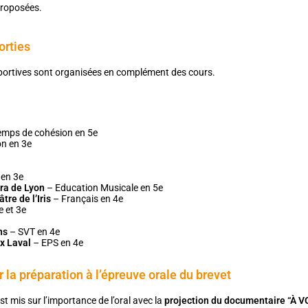
 proposées.
orties
 sportives sont organisées en complément des cours.
Temps de cohésion en 5e
on en 3e
 en 3e
éra de Lyon
– Education Musicale en 5e
re de l’Iris
– Français en 4e
e et 3e
ns
– SVT en 4e
ix Laval
– EPS en 4e
la préparation à l’épreuve orale du brevet
t mis sur l’importance de l’oral avec la
projection du documentaire “À 