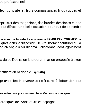
e ou professionnel.
ur curiosité, et leurs connaissances linguistiques et
emprunter des magazines, des bandes dessinées et des
 des élèves. Une belle occasion pour eux de se rendre
uvrages de la sélection issue de l’
ENGLISH CORNER
, le
iqués dans le dispositif. Un vrai moment culturel où la
ilms en anglais au Cinéma Bellecombe- sont également
ux du collège selon la programmation proposée à Lyon
certification nationale
Ev@lang.
ge avec des intervenants extérieurs, à l’obtention des
nce des langues issues de la Péninsule ibérique.
s historiques de l’Andalousie en Espagne.