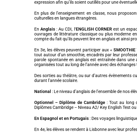
expression afin qu’ils soient outillés pour une éventue
En plus de l’enseignement en classe, nous proposons 
culturelles en langues étrangères.
En
Anglais
: Au CDI, l
‘
ENGLISH CORNER
est un espac
ouvrages de littérature classique ou plus moderne en
compte du fait qu’ils peuvent lire en anglais et ainsi p
En 3e, les élèves peuvent participer aux «
SMOOTHIE 
tout autour d’un smoothie, encadrés par leur professeu
parole spontanée en anglais est entraînée dans une 
organisées tout au long de l’année avec des échanges t
Des sorties au théâtre, ou sur d’autres évènements 
durant l’année scolaire.
National
: Le niveau d’anglais de l’ensemble de nos élèv
Optionnel – Diplôme de Cambridge
: Tout au long d
Diplômes Cambridge – Niveau A2/ Key English Test ou 
En Espagnol et en Portugais
: Des voyages linguistiqu
En 4e, les élèves se rendent à Lisbonne avec leur profess