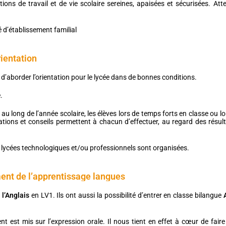
ions de travail et de vie scolaire sereines, apaisées et sécurisées. Atten
é d’établissement familial
ientation
 d’aborder l’orientation pour le lycée dans de bonnes conditions.
.
 long de l’année scolaire, les élèves lors de temps forts en classe ou lors
mations et conseils permettent à chacun d’effectuer, au regard des résulta
de lycées technologiques et/ou professionnels sont organisées.
nt de l’apprentissage langues
t
l’Anglais
en LV1. Ils ont aussi la possibilité d’entrer en classe bilangue
A
t est mis sur l’expression orale. Il nous tient en effet à cœur de fair