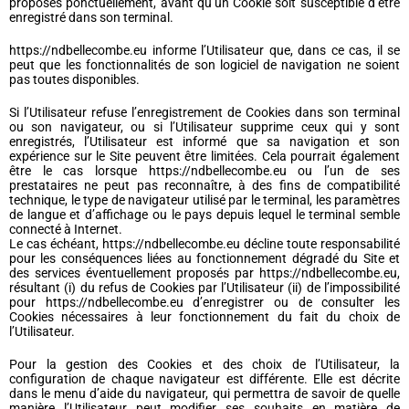
proposés ponctuellement, avant qu’un Cookie soit susceptible d’être
enregistré dans son terminal.
https://ndbellecombe.eu informe l’Utilisateur que, dans ce cas, il se
peut que les fonctionnalités de son logiciel de navigation ne soient
pas toutes disponibles.
Si l’Utilisateur refuse l’enregistrement de Cookies dans son terminal
ou son navigateur, ou si l’Utilisateur supprime ceux qui y sont
enregistrés, l’Utilisateur est informé que sa navigation et son
expérience sur le Site peuvent être limitées. Cela pourrait également
être le cas lorsque https://ndbellecombe.eu ou l’un de ses
prestataires ne peut pas reconnaître, à des fins de compatibilité
technique, le type de navigateur utilisé par le terminal, les paramètres
de langue et d’affichage ou le pays depuis lequel le terminal semble
connecté à Internet.
Le cas échéant, https://ndbellecombe.eu décline toute responsabilité
pour les conséquences liées au fonctionnement dégradé du Site et
des services éventuellement proposés par https://ndbellecombe.eu,
résultant (i) du refus de Cookies par l’Utilisateur (ii) de l’impossibilité
pour https://ndbellecombe.eu d’enregistrer ou de consulter les
Cookies nécessaires à leur fonctionnement du fait du choix de
l’Utilisateur.
Pour la gestion des Cookies et des choix de l’Utilisateur, la
configuration de chaque navigateur est différente. Elle est décrite
dans le menu d’aide du navigateur, qui permettra de savoir de quelle
manière l’Utilisateur peut modifier ses souhaits en matière de