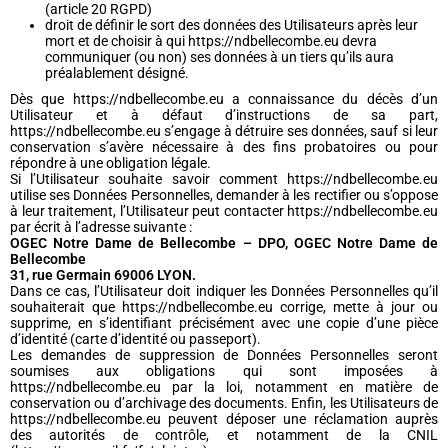
(article 20 RGPD)
droit de définir le sort des données des Utilisateurs après leur
mort et de choisir à qui https://ndbellecombe.eu devra
communiquer (ou non) ses données à un tiers qu’ils aura
préalablement désigné.
Dès que https://ndbellecombe.eu a connaissance du décès d’un
Utilisateur et à défaut d’instructions de sa part,
https://ndbellecombe.eu s’engage à détruire ses données, sauf si leur
conservation s’avère nécessaire à des fins probatoires ou pour
répondre à une obligation légale.
Si l’Utilisateur souhaite savoir comment https://ndbellecombe.eu
utilise ses Données Personnelles, demander à les rectifier ou s’oppose
à leur traitement, l’Utilisateur peut contacter https://ndbellecombe.eu
par écrit à l’adresse suivante :
OGEC Notre Dame de Bellecombe – DPO, OGEC Notre Dame de
Bellecombe
31, rue Germain 69006 LYON.
Dans ce cas, l’Utilisateur doit indiquer les Données Personnelles qu’il
souhaiterait que https://ndbellecombe.eu corrige, mette à jour ou
supprime, en s’identifiant précisément avec une copie d’une pièce
d’identité (carte d’identité ou passeport).
Les demandes de suppression de Données Personnelles seront
soumises aux obligations qui sont imposées à
https://ndbellecombe.eu par la loi, notamment en matière de
conservation ou d’archivage des documents. Enfin, les Utilisateurs de
https://ndbellecombe.eu peuvent déposer une réclamation auprès
des autorités de contrôle, et notamment de la CNIL